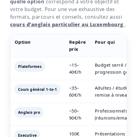
quelle option
correspond à votre objectif et
votre budget. Pour une vue exhaustive des
formats, parcours et conseils, consultez aussi
cours d’anglais particulier au Luxembourg
.
Option
Repère
Pour qui
prix
~15–
Budget serré /
Plateformes
40€/h
progression génér
~35–
Adultes / étudiants
Cours général 1-to-1
60€/h
remise à niveau
~50–
Professionnels
Anglais pro
90€/h
(réunions/emails)
100€
Présentations /
Executive