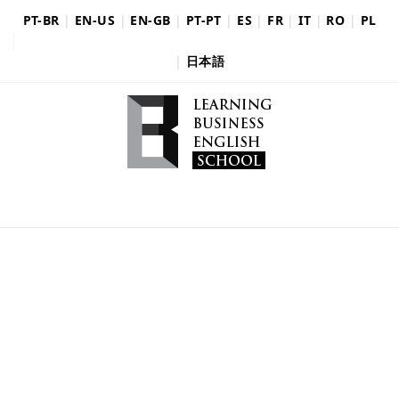
PT-BR
|
EN-US
|
EN-GB
|
PT-PT
|
ES
|
FR
|
IT
|
RO
|
PL
|
日本語