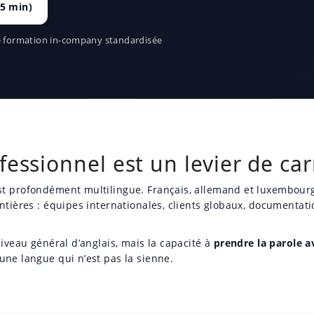
15 min)
 de formation in-company standardisée
ofessionnel est un levier de c
st profondément multilingue. Français, allemand et luxembourg
tières : équipes internationales, clients globaux, documentatio
niveau général d’anglais, mais la capacité à
prendre la parole a
ne langue qui n’est pas la sienne.