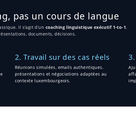
g, pas un cours de langue
ssique. Il s’agit d’un
coaching linguistique exécutif 1-to-1
,
présentations, documents, décisions.
2. Travail sur des cas réels
3.
Réunions simulées, emails authentiques,
Aju
de
présentations et négociations adaptées au
aff
contexte luxembourgeois.
imp