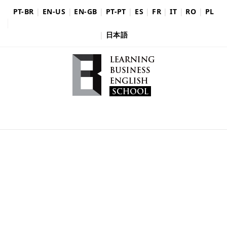
PT-BR
|
EN-US
|
EN-GB
|
PT-PT
|
ES
|
FR
|
IT
|
RO
|
PL
|
日本語