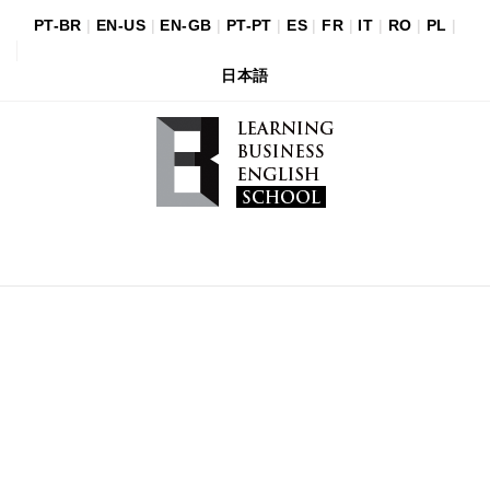
PT-BR
|
EN-US
|
EN-GB
|
PT-PT
|
ES
|
FR
|
IT
|
RO
|
PL
|
日本語