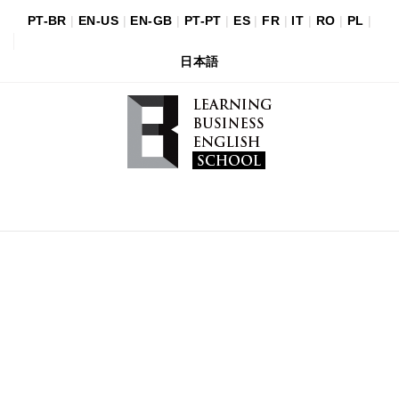
PT-BR
|
EN-US
|
EN-GB
|
PT-PT
|
ES
|
FR
|
IT
|
RO
|
PL
|
日本語