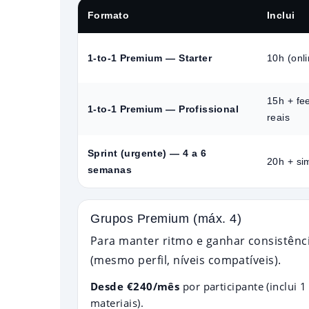
Formato
Inclui
1-to-1 Premium — Starter
10h (onl
15h + f
1-to-1 Premium — Profissional
reais
Sprint (urgente) — 4 a 6
20h + si
semanas
Grupos Premium (máx. 4)
Para manter ritmo e ganhar consistênc
(mesmo perfil, níveis compatíveis).
Desde €240/mês
por participante (inclui 
materiais).