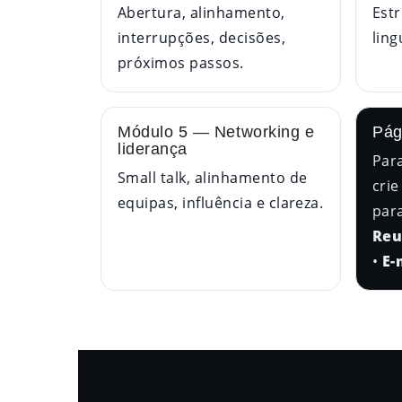
Abertura, alinhamento,
Estr
interrupções, decisões,
lin
próximos passos.
Módulo 5 — Networking e
Pág
liderança
Para
Small talk, alinhamento de
crie
equipas, influência e clareza.
par
Reu
•
E-