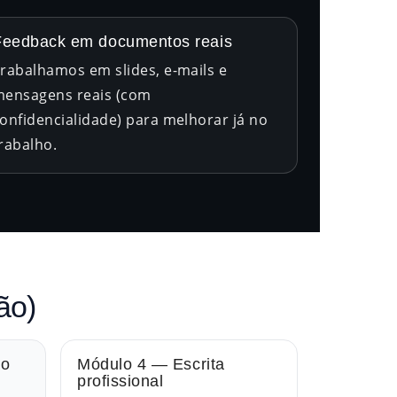
Feedback em documentos reais
rabalhamos em slides, e-mails e
ensagens reais (com
onfidencialidade) para melhorar já no
rabalho.
ão)
ão
Módulo 4 — Escrita
profissional