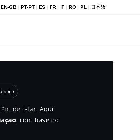
|
EN-GB
|
PT-PT
|
ES
|
FR
|
IT
|
RO
|
PL
|
日本語
à noite
êm de falar. Aqui
iação
, com base no