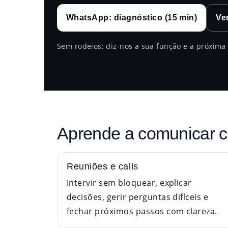
WhatsApp: diagnóstico (15 min)
Ve
Sem rodeios: diz-nos a sua função e a próxima 
Aprende a comunicar co
Reuniões e calls
Intervir sem bloquear, explicar
decisões, gerir perguntas difíceis e
fechar próximos passos com clareza.