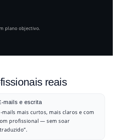
m plano objectivo.
issionais reais
E-mails e escrita
E-mails mais curtos, mais claros e com
tom profissional — sem soar
“traduzido”.