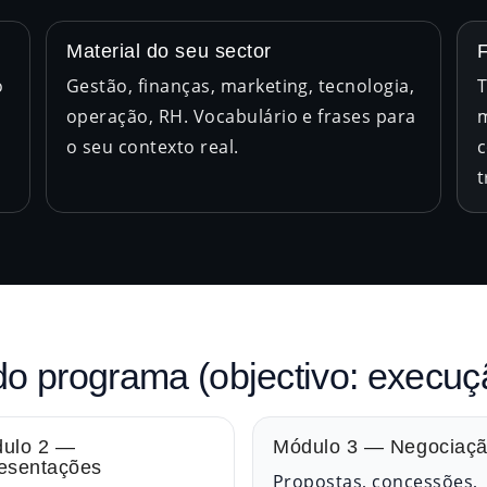
Material do seu sector
o
Gestão, finanças, marketing, tecnologia,
T
operação, RH. Vocabulário e frases para
m
o seu contexto real.
c
t
do programa (objectivo: execuç
ulo 2 —
Módulo 3 — Negociaç
esentações
Propostas, concessões,