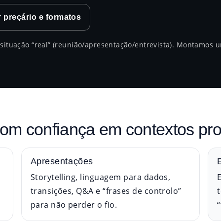
r preçário e formatos
situação “real” (reunião/apresentação/entrevista). Montamos u
m confiança em contextos prof
Apresentações
Storytelling, linguagem para dados,
transições, Q&A e “frases de controlo”
para não perder o fio.