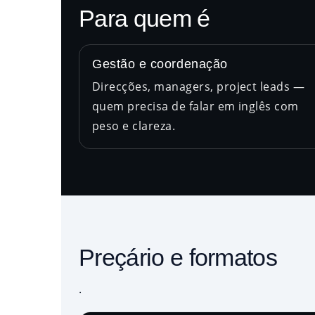
Para quem é
Gestão e coordenação
Direcções, managers, project leads —
quem precisa de falar em inglês com
peso e clareza.
Preçário e formatos
.