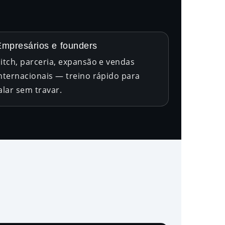
Empresários e founders
itch, parceria, expansão e vendas
nternacionais — treino rápido para
alar sem travar.