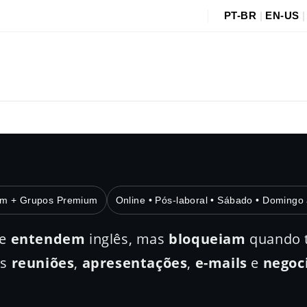
PT-BR
|
EN-US
um + Grupos Premium
Online • Pós-laboral • Sábado • Domingo 
ue
entendem
inglês, mas
bloqueiam
quando t
os
reuniões
,
apresentações
,
e-mails
e
negoc