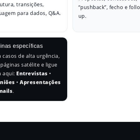
utura, transições,
“pushback”, fecho e foll
guagem para dados, Q&A.
up.
inas específicas
 casos de alta urgência,
 páginas satélite e ligue
a aqui:
Entrevistas
•
niões
•
Apresentações
mails
.