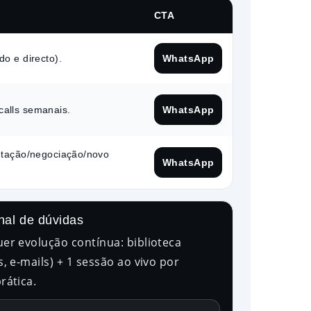
CTA
do e directo).
WhatsApp
calls semanais.
WhatsApp
entação/negociação/novo
WhatsApp
nal de dúvidas
er evolução contínua: biblioteca
, e-mails) + 1 sessão ao vivo por
rática.