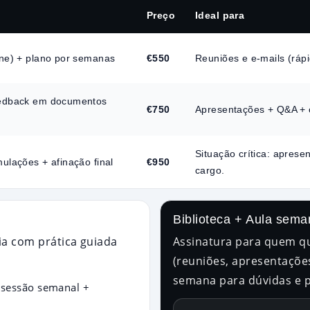
Preço
Ideal para
ine) + plano por semanas
€550
Reuniões e e-mails (rápi
eedback em documentos
€750
Apresentações + Q&A + 
Situação crítica: apres
mulações + afinação final
€950
cargo.
Biblioteca + Aula sema
ia com prática guiada
Assinatura para quem qu
(reuniões, apresentações
semana para dúvidas e p
1 sessão semanal +