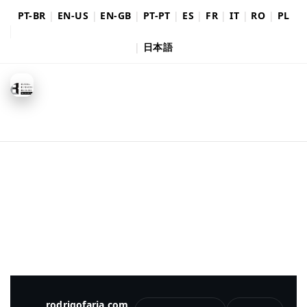
PT-BR
|
EN-US
|
EN-GB
|
PT-PT
|
ES
|
FR
|
IT
|
RO
|
PL
|
日本語
rodrigofaria.com