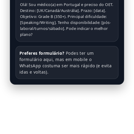
Olá! Sou médico(a) em Portugal e preciso do OET.
Destino: [UK/Canadá/Austrália]. Prazo: [data].
Objetivo: Grade B (350+). Principal dificuldade:
[Speaking/Writing]. Tenho disponibilidade: [pós-
laboral/turnos/sábado]. Pode indicar o melhor
plano?
Preferes formulário?
Podes ter um
formulário aqui, mas em mobile o
WhatsApp costuma ser mais rápido (e evita
idas e voltas).
©
2026
rodrigofaria.com • Todos os direitos reservados
Contacto