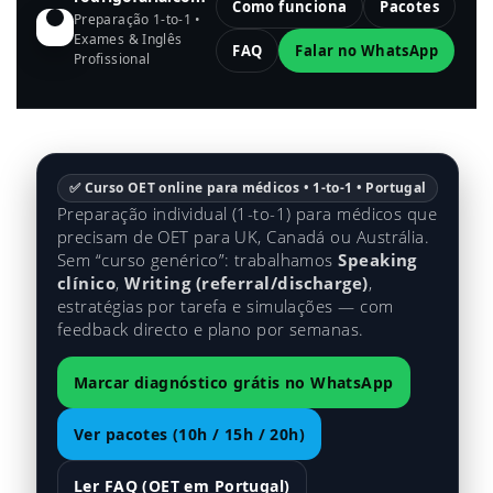
Como funciona
Pacotes
Preparação 1-to-1 •
Exames & Inglês
FAQ
Falar no WhatsApp
Profissional
✅ Curso OET online para médicos • 1-to-1 • Portugal
Preparação individual (1-to-1) para médicos que
precisam de OET para UK, Canadá ou Austrália.
Sem “curso genérico”: trabalhamos
Speaking
clínico
,
Writing (referral/discharge)
,
estratégias por tarefa e simulações — com
feedback directo e plano por semanas.
Marcar diagnóstico grátis no WhatsApp
Ver pacotes (10h / 15h / 20h)
Ler FAQ (OET em Portugal)