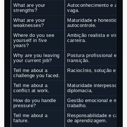
What are your
Autoconhecimento e aderê
strengths?
vaga.
What are your
Maturidade e honestidade
weaknesses?
autocontrole.
Where do you see
Ambição realista e visão 
yourself in five
carreira.
years?
Why are you leaving
Postura profissional e ges
your current job?
transição.
Tell me about a
Raciocínio, solução e resil
challenge you faced.
Tell me about a
Maturidade interpessoal e
conflict at work.
diplomacia.
How do you handle
Gestão emocional e méto
pressure?
trabalho.
Tell me about a
Responsabilidade e capac
failure.
de aprendizagem.