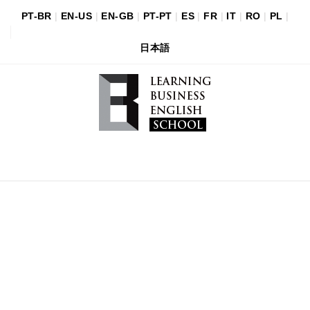
PT-BR
|
EN-US
|
EN-GB
|
PT-PT
|
ES
|
FR
|
IT
|
RO
|
PL
|
日本語