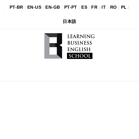
PT-BR
|
EN-US
|
EN-GB
|
PT-PT
|
ES
|
FR
|
IT
|
RO
|
PL
|
日本語