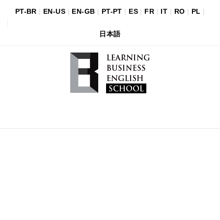
PT-BR
|
EN-US
|
EN-GB
|
PT-PT
|
ES
|
FR
|
IT
|
RO
|
PL
|
日本語