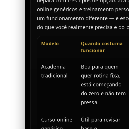
depara com três tipos de opção: acad
online genéricos e treinamento pers
um funcionamento diferente — e esc
do que você realmente precisa e do 
Modelo
Quando costuma
funcionar
Academia
Boa para quem
tradicional
quer rotina fixa,
está começando
do zero e não tem
pressa.
Curso online
Útil para revisar
genérico
base e