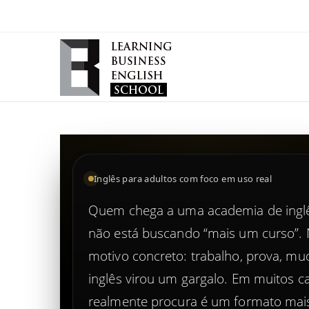
Inglês para adultos com foco em uso real
Quem chega a uma academia de inglê
não está buscando “mais um curso”.
motivo concreto: trabalho, prova, mu
inglês virou um gargalo. Em muitos c
realmente procura é um formato mais 