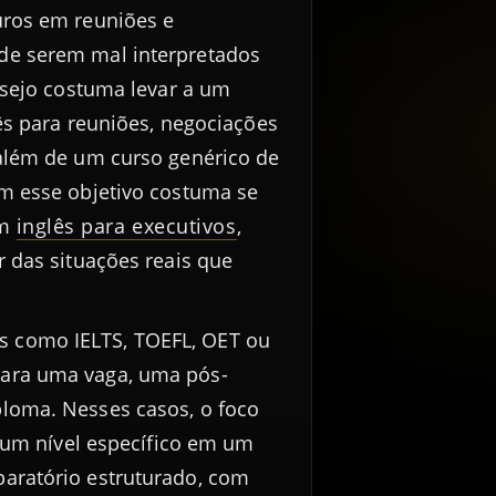
uros em reuniões e
de serem mal interpretados
desejo costuma levar a um
lês para reuniões, negociações
 além de um curso genérico de
om esse objetivo costuma se
em
inglês para executivos
,
r das situações reais que
 como IELTS, TOEFL, OET ou
ara uma vaga, uma pós-
loma. Nesses casos, o foco
r um nível específico em um
aratório estruturado, com