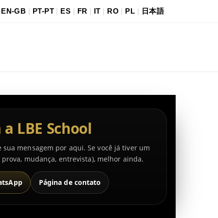
|
EN-GB
|
PT-PT
|
ES
|
FR
|
IT
|
RO
|
PL
|
日本語
 a LBE School
e sua mensagem por aqui. Se você já tiver um
, prova, mudança, entrevista), melhor ainda.
atsApp
Página de contato