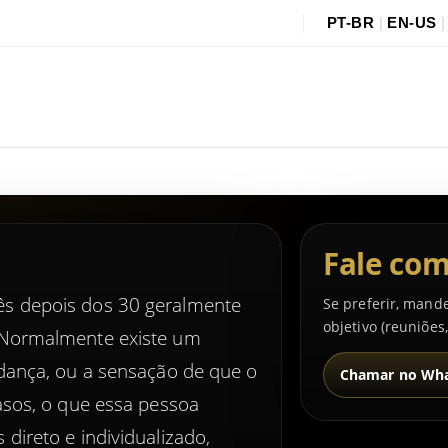
PT-BR
|
EN-US
Fale com
s depois dos 30 geralmente
Se preferir, mand
objetivo (reuniões
 Normalmente existe um
dança, ou a sensação de que o
Chamar no Wh
asos, o que essa pessoa
direto e individualizado,