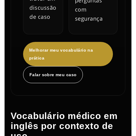
perguntas
discussão
com
de caso
segurança
Melhorar meu vocabulário na
prática
Falar sobre meu caso
Vocabulário médico em
inglês por contexto de
uso