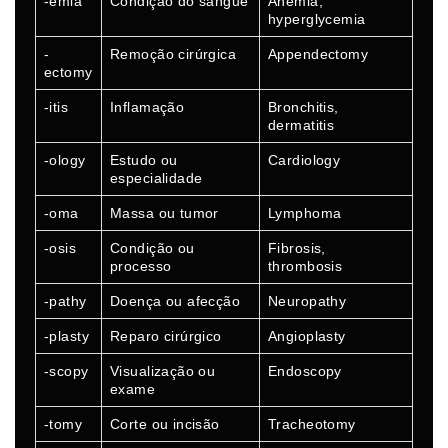
-emia
Condição do sangue
Anemia,
hyperglycemia
-
Remoção cirúrgica
Appendectomy
ectomy
-itis
Inflamação
Bronchitis,
dermatitis
-ology
Estudo ou
Cardiology
especialidade
-oma
Massa ou tumor
Lymphoma
-osis
Condição ou
Fibrosis,
processo
thrombosis
-pathy
Doença ou afecção
Neuropathy
-plasty
Reparo cirúrgico
Angioplasty
-scopy
Visualização ou
Endoscopy
exame
-tomy
Corte ou incisão
Tracheotomy