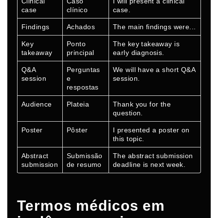
Clinical
Caso
I will present a clinical
case
clínico
case.
Findings
Achados
The main findings were...
Key
Ponto
The key takeaway is
takeaway
principal
early diagnosis.
Q&A
Perguntas
We will have a short Q&A
session
e
session.
respostas
Audience
Plateia
Thank you for the
question.
Poster
Pôster
I presented a poster on
this topic.
Abstract
Submissão
The abstract submission
submission
de resumo
deadline is next week.
Termos médicos em