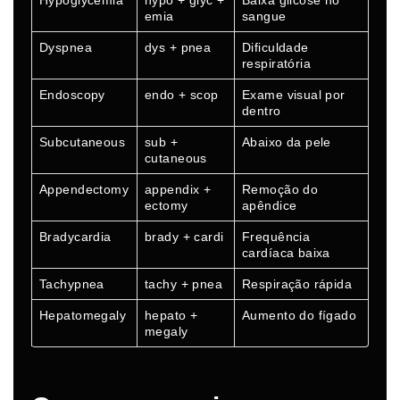
Hypoglycemia
hypo + glyc +
Baixa glicose no
emia
sangue
Dyspnea
dys + pnea
Dificuldade
respiratória
Endoscopy
endo + scop
Exame visual por
dentro
Subcutaneous
sub +
Abaixo da pele
cutaneous
Appendectomy
appendix +
Remoção do
ectomy
apêndice
Bradycardia
brady + cardi
Frequência
cardíaca baixa
Tachypnea
tachy + pnea
Respiração rápida
Hepatomegaly
hepato +
Aumento do fígado
megaly