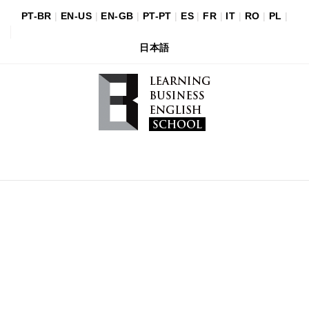
PT-BR
|
EN-US
|
EN-GB
|
PT-PT
|
ES
|
FR
|
IT
|
RO
|
PL
|
日本語