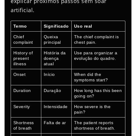
explicar próximos passos sem soar
artificial.
Termo
Significado
Uso real
Chief
Queixa
The chief complaint is
complaint
principal
chest pain.
History of
História da
Use para organizar a
present
doença
evolução do quadro.
illness
atual
Onset
Início
When did the
symptoms start?
Duration
Duração
How long has this been
going on?
Severity
Intensidade
How severe is the
pain?
Shortness
Falta de ar
The patient reports
of breath
shortness of breath.