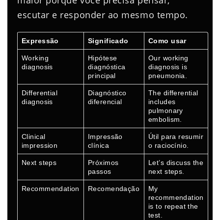
maior porque você precisa pensar,
escutar e responder ao mesmo tempo.
Expressão
Significado
Como usar
Working
Hipótese
Our working
diagnosis
diagnóstica
diagnosis is
principal
pneumonia.
Differential
Diagnóstico
The differential
diagnosis
diferencial
includes
pulmonary
embolism.
Clinical
Impressão
Útil para resumir
impression
clínica
o raciocínio.
Next steps
Próximos
Let’s discuss the
passos
next steps.
Recommendation
Recomendação
My
recommendation
is to repeat the
test.