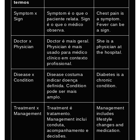
termos
Symptom x
Symptom é o que o
Chest pain is
Sign
paciente relata. Sign
a symptom.
é o que o médico
Fever can be
observa.
a sign.
Doctor x
Doctor é mais geral.
She is a
Physician
Physician é mais
physician at
usado para médico
the hospital.
clínico em contexto
profissional.
Disease x
Disease costuma
Diabetes is a
Condition
indicar doença
chronic
definida. Condition
condition.
pode ser mais
amplo.
Treatment x
Treatment é
Management
Management
tratamento.
includes
Management inclui
lifestyle
conduta,
changes and
acompanhamento e
medication.
decisões.