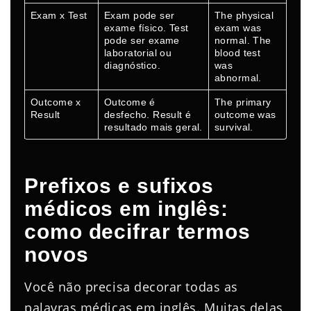
Exam x Test
Exam pode ser
The physical
exame físico. Test
exam was
pode ser exame
normal. The
laboratorial ou
blood test
diagnóstico.
was
abnormal.
Outcome x
Outcome é
The primary
Result
desfecho. Result é
outcome was
resultado mais geral.
survival.
Prefixos e sufixos
médicos em inglês:
como decifrar termos
novos
Você não precisa decorar todas as
palavras médicas em inglês. Muitas delas