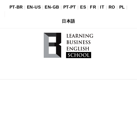
PT-BR
|
EN-US
|
EN-GB
|
PT-PT
|
ES
|
FR
|
IT
|
RO
|
PL
|
日本語