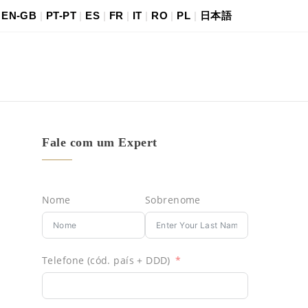
|
EN-GB
|
PT-PT
|
ES
|
FR
|
IT
|
RO
|
PL
|
日本語
Fale com um Expert
Nome
Sobrenome
Telefone (cód. país + DDD)