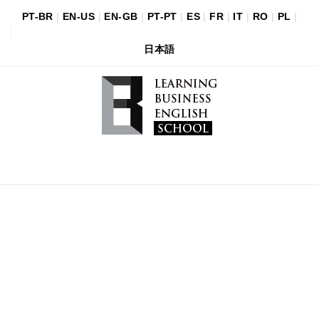
PT-BR
|
EN-US
|
EN-GB
|
PT-PT
|
ES
|
FR
|
IT
|
RO
|
PL
|
日本語