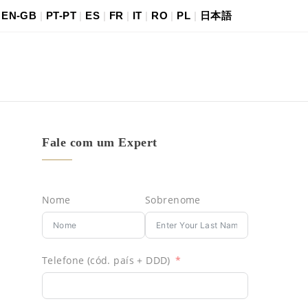
|
EN-GB
|
PT-PT
|
ES
|
FR
|
IT
|
RO
|
PL
|
日本語
Fale com um Expert
Nome
Sobrenome
Telefone (cód. país + DDD)