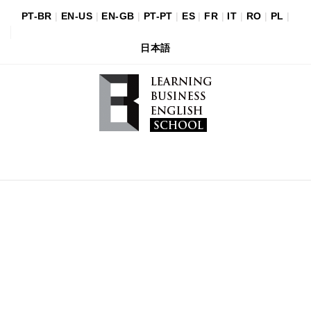
PT-BR
|
EN-US
|
EN-GB
|
PT-PT
|
ES
|
FR
|
IT
|
RO
|
PL
|
日本語