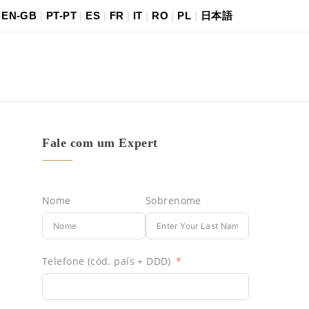
|
EN-GB
|
PT-PT
|
ES
|
FR
|
IT
|
RO
|
PL
|
日本語
Fale com um Expert
Nome
Sobrenome
Telefone (cód. país + DDD)