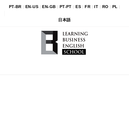
PT-BR
|
EN-US
|
EN-GB
|
PT-PT
|
ES
|
FR
|
IT
|
RO
|
PL
|
日本語