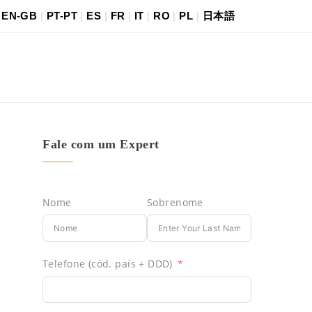
|
EN-GB
|
PT-PT
|
ES
|
FR
|
IT
|
RO
|
PL
|
日本語
Fale com um Expert
Nome
Sobrenome
Telefone (cód. país + DDD)