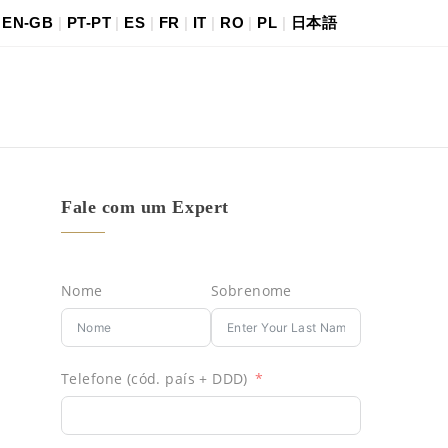
|
EN-GB
|
PT-PT
|
ES
|
FR
|
IT
|
RO
|
PL
|
日本語
Fale com um Expert
Nome
Sobrenome
Telefone (cód. país + DDD)