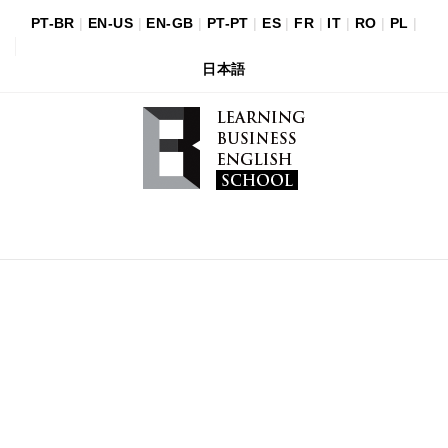
PT-BR
|
EN-US
|
EN-GB
|
PT-PT
|
ES
|
FR
|
IT
|
RO
|
PL
|
日本語