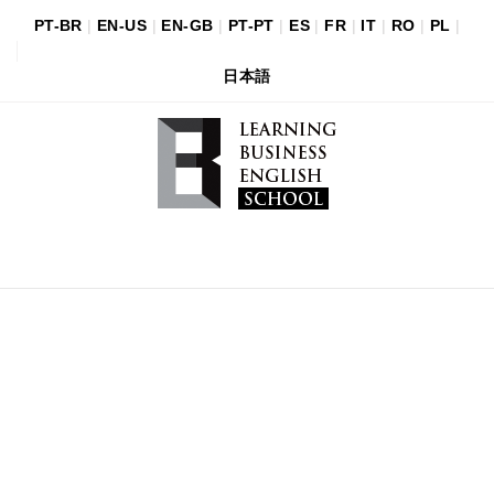
PT-BR
|
EN-US
|
EN-GB
|
PT-PT
|
ES
|
FR
|
IT
|
RO
|
PL
|
日本語