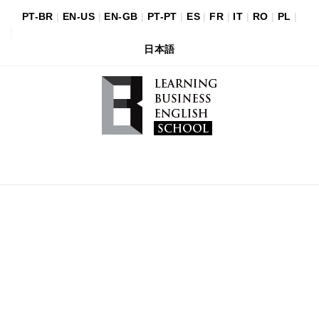
PT-BR
|
EN-US
|
EN-GB
|
PT-PT
|
ES
|
FR
|
IT
|
RO
|
PL
|
日本語