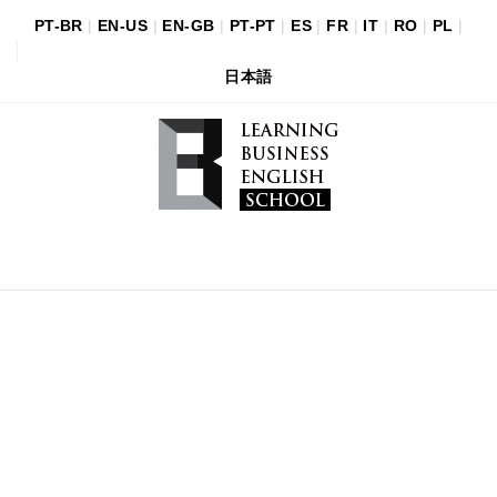
PT-BR
|
EN-US
|
EN-GB
|
PT-PT
|
ES
|
FR
|
IT
|
RO
|
PL
|
日本語