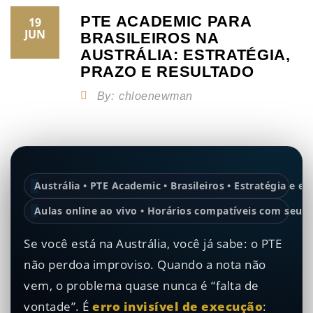
PTE ACADEMIC PARA
19
JUN
BRASILEIROS NA
AUSTRÁLIA: ESTRATÉGIA,
PRAZO E RESULTADO
By:
chloenewman
Austrália • PTE Academic • Brasileiros • Estratégia e e
Aulas online ao vivo • Horários compatíveis com seu f
Se você está na Austrália, você já sabe: o PTE
não perdoa improviso. Quando a nota não
vem, o problema quase nunca é “falta de
vontade”. É
erro invisível de execução
: