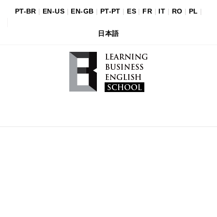
PT-BR
|
EN-US
|
EN-GB
|
PT-PT
|
ES
|
FR
|
IT
|
RO
|
PL
|
日本語