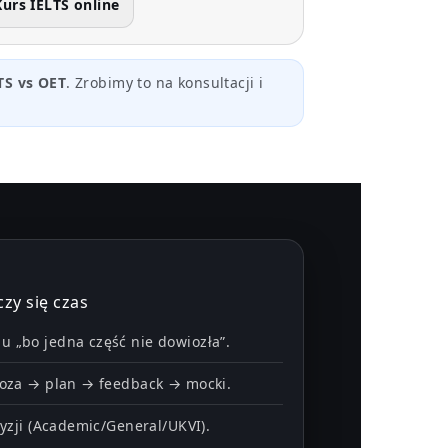
Kurs IELTS online
TS vs OET
. Zrobimy to na konsultacji i
czy się czas
 „bo jedna część nie dowiozła”.
noza → plan → feedback → mocki.
cyzji (Academic/General/UKVI).