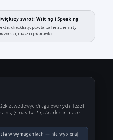
jwiększy zwrot: Writing i Speaking
ekta, checklisty, powtarzalne schematy
owiedzi, mocki i poprawki.
ieżek zawodowych/regulowanych. Jeżeli
czelnię (study-to-PR), Academic może
a się w wymaganiach — nie wybieraj