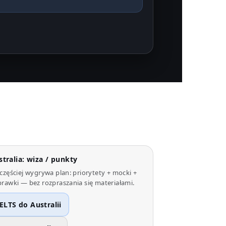
stralia: wiza / punkty
częściej wygrywa plan: priorytety + mocki +
rawki — bez rozpraszania się materiałami.
IELTS do Australii