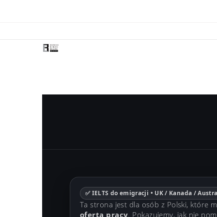
✅ IELTS do emigracji • UK / Kanada / Austra
Ta strona jest dla osób z Polski, które 
oferta pracy
. Pokazujemy, jak nie pom