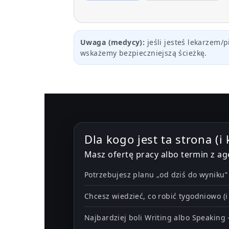
Uwaga (medycy):
jeśli jesteś lekarzem/
wskażemy bezpieczniejszą ścieżkę.
Dla kogo jest ta strona (i 
Masz ofertę pracy albo termin z ag
Potrzebujesz planu „od dziś do wyniku
Chcesz wiedzieć, co robić tygodniowo (
Najbardziej boli Writing albo Speaking 