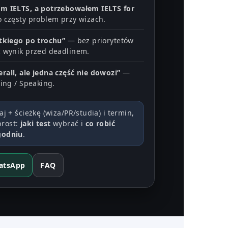
m IELTS, a potrzebowałem IELTS for
 częsty problem przy wizach.
tkiego po trochu”
— bez priorytetów
 wynik przed deadlinem.
all, ale jedna część nie dowozi”
—
ing / Speaking.
aj + ścieżkę (wiza/PR/studia) i termin,
prost:
jaki test
wybrać i
co robić
godniu
.
atsApp
FAQ