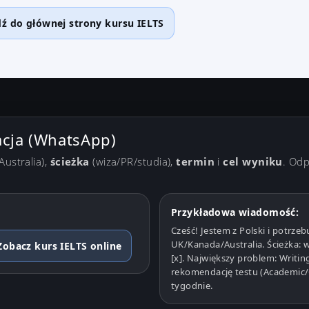
dź do głównej strony kursu IELTS
acja (WhatsApp)
ustralia),
ścieżka
(wiza/PR/studia),
termin
i
cel wyniku
. Od
Przykładowa wiadomość:
Cześć! Jestem z Polski i potrzebu
UK/Kanada/Australia. Ścieżka: w
Zobacz kurs IELTS online
[x]. Największy problem: Writi
rekomendację testu (Academic/G
tygodnie.