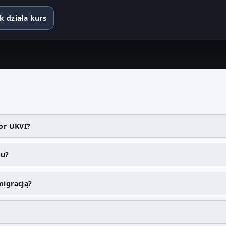
k działa kurs
for UKVI?
su?
migracją?