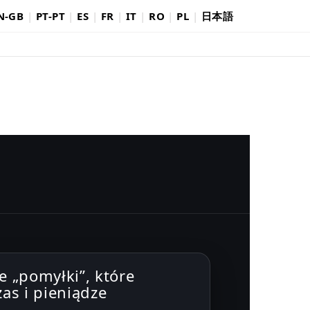
N-GB
|
PT-PT
|
ES
|
FR
|
IT
|
RO
|
PL
|
日本語
e „pomyłki”, które
zas i pieniądze