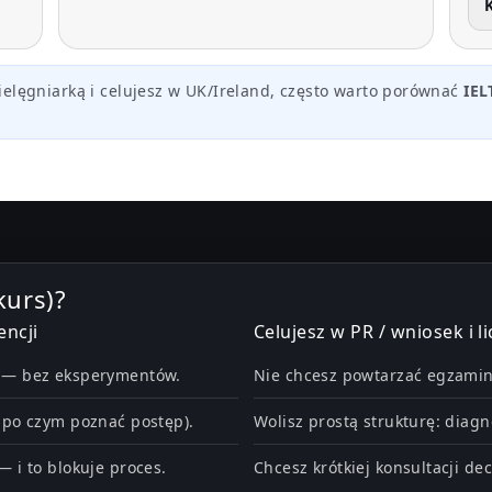
pielęgniarką i celujesz w UK/Ireland, często warto porównać
IEL
kurs)?
encji
Celujesz w PR / wniosek i li
” — bez eksperymentów.
Nie chcesz powtarzać egzaminu
i po czym poznać postęp).
Wolisz prostą strukturę: diag
— i to blokuje proces.
Chcesz krótkiej konsultacji de