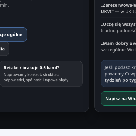
rmin.
„Zarezerwowałe
UKVI”
— w UK to
„Uczę się wszys
trudno podnieść
cje ogólne
„Mam dobry over
lia
szczególnie Writ
Jeśli podasz kr
Retake / brakuje 0.5 band?
powiemy Ci w
Naprawiamy konkret: struktura
tydzień po ty
odpowiedzi, spójność i typowe błędy.
Napisz na Wh