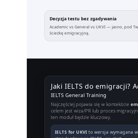
Decyzja testu bez zgadywania
Academic vs General vs UKVI — jasno, pod T
ścieżkę emigracyjną.
Jaki IELTS do emigracji? 
IELTS General Training
Najczęściej pojawia się w kontekście
emi
celem jest wiza/PR lub proces migracyjn
ten moduł będzie kluczowy.
IELTS for UKVI
to wersja wymagana w 