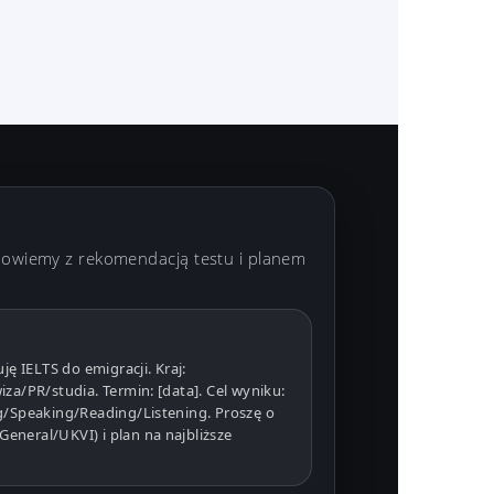
powiemy z rekomendacją testu i planem
ję IELTS do emigracji. Kraj:
iza/PR/studia. Termin: [data]. Cel wyniku:
ng/Speaking/Reading/Listening. Proszę o
eneral/UKVI) i plan na najbliższe