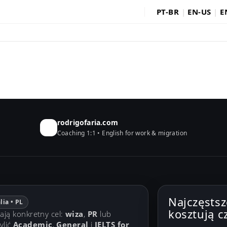
PT-BR
|
EN-US
|
E
rodrigofaria.com
Coaching 1:1 • English for work & migration
Najczęstsz
lia • PL
kosztują c
mają konkretny cel:
wiza
,
PR
lub
ylić
Academic
,
General
i
IELTS for