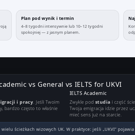
Plan pod wynik i termin
Na
woją
4–8 tygodni intensywnie lub 10–12 tygodni
Kor
spokojniej — z jasnym planem.
odp
Academic vs General vs IELTS for UKVI
IELTS Academic
gracji i pracy
. Jeśli Twoim
Zwykle pod
studia
i część śc
y, bardzo często to właśnie
Twoja emigracja idzie przez u
mieć sens już na starcie.
wielu ścieżkach wizowych UK. W praktyce: jeśli „UKVI” pojawi